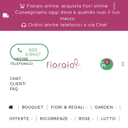
Fioraio online: acquista fiori online
Consegniamo oggi dove e quando vuoi il tuo
mazzo
Ordini anche telefonici o via Chat
800
618667
ORDINE
0
TELEFONICO
CHAT
CLIENTI
FAQ
BOUQUET
FIORI & REGALI
GARDEN
OFFERTE
RICORRENZE
ROSE
LUTTO